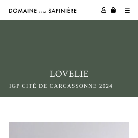
Skip
to
Toggl
content
Navig
La Maison
Savoir-faire
Expériences
LOVELIE
IGP CITÉ DE CARCASSONNE 2024
Le Carnet
Boutique
Contact