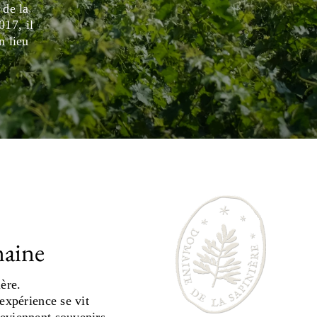
 de la
017, il
n lieu
maine
ière.
’expérience se vit