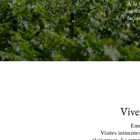
À la 
Sapini
façon
Vive
Entr
Visites intimiste