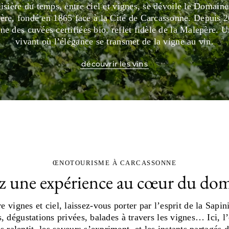
lisière du temps, entre ciel et vignes, se dévoile le Domaine
ère, fondé en 1865 face à la Cité de Carcassonne. Depuis 2
ne des cuvées certifiées bio, reflet fidèle de la Malepère. U
vivant où l’élégance se transmet de la vigne au vin.
découvrir les vins
ŒNOTOURISME À CARCASSONNE
z une expérience au cœur du do
e vignes et ciel, laissez-vous porter par l’esprit de la Sapin
s, dégustations privées, balades à travers les vignes… Ici, l